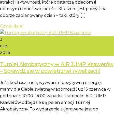
atrakcji i aktywności, które dostarczą dzieciom (i
dorosłym!) mnóstwo radości. Kluczem jest pomysł na
dobrze zaplanowany dzień – taki, który […]
Czytaj dalej
3
cze
2025
Turniej Akrobatyczny w AIR JUMP Ksawerów
– Sprawdź się w powietrznej rywalizacji!
Jeśli kochasz ruch, wyzwania i pozytywną energię,
mamy dla Ciebie świetną wiadomość! Już 15 czerwca w
godzinach 10:00–14:00 w parku trampolin AIR JUMP
Ksawerów odbędzie się pełen emocji Turniej
Akrobatyczny. To wydarzenie skierowane jest do