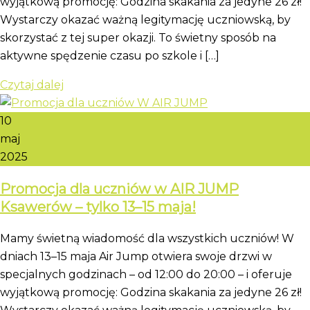
wyjątkową promocję: Godzina skakania za jedyne 26 zł!
Wystarczy okazać ważną legitymację uczniowską, by
skorzystać z tej super okazji. To świetny sposób na
aktywne spędzenie czasu po szkole i […]
Czytaj dalej
10
maj
2025
Promocja dla uczniów w AIR JUMP
Ksawerów – tylko 13–15 maja!
Mamy świetną wiadomość dla wszystkich uczniów! W
dniach 13–15 maja Air Jump otwiera swoje drzwi w
specjalnych godzinach – od 12:00 do 20:00 – i oferuje
wyjątkową promocję: Godzina skakania za jedyne 26 zł!