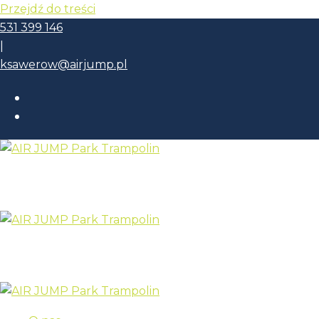
Przejdź do treści
531 399 146
|
ksawerow@airjump.pl