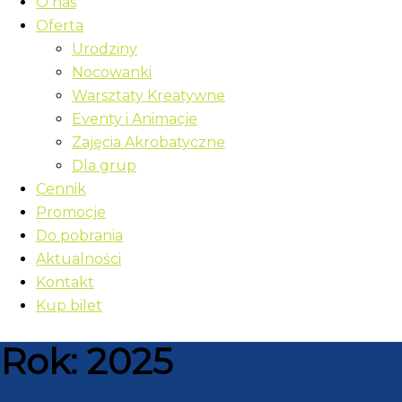
O nas
Oferta
Urodziny
Nocowanki
Warsztaty Kreatywne
Eventy i Animacje
Zajęcia Akrobatyczne
Dla grup
Cennik
Promocje
Do pobrania
Aktualności
Kontakt
Kup bilet
Rok:
2025