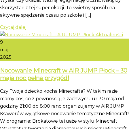
Wystarczy okazać ważną legitymację uczniowską, by
skorzystać z tej super okazji. To świetny sposób na
aktywne spędzenie czasu po szkole i […]
Czytaj dalej
9
maj
2025
Nocowanie Minecraft w AIR JUMP Płock – 30
maja noc pełna przygód!
Czy Twoje dziecko kocha Minecrafta? W takim razie
mamy coś, co z pewnością je zachwyci! Już 30 maja od
godziny 21:00 do 8:00 rano organizujemy w AIR JUMP
Ksawerów wyjątkowe nocowanie tematyczne Minecraft!
W programie: Brokatowe tatuaże w stylu Minecraft
Warsztaty z tworzenia diamentowych mieczy Minecraft