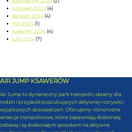
październik 2024
(2)
wrzesień 2024
(4)
sierpień 2024
(4)
maj 2024
(1)
kwiecień 2024
(4)
luty 2024
(7)
AIR JUMP KSAWERÓW
Air Jump to dynamiczny park trampolin, idealny dla
rodzin i przyjaciół poszukujących aktywnej rozrywki i
wyjątkowych doświadczeń. Oferujemy różnorodne
atrakcje trampolinowe, które zapewniają doskonałą
zabawę i są doskonałym sposobem na aktywne