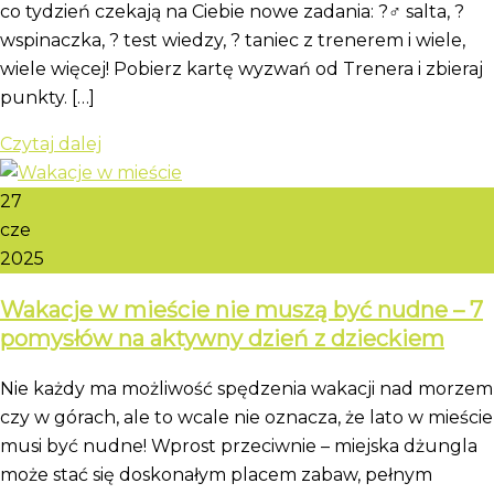
co tydzień czekają na Ciebie nowe zadania: ?‍♂️ salta, ?
wspinaczka, ? test wiedzy, ? taniec z trenerem i wiele,
wiele więcej! Pobierz kartę wyzwań od Trenera i zbieraj
punkty. […]
Czytaj dalej
27
cze
2025
Wakacje w mieście nie muszą być nudne – 7
pomysłów na aktywny dzień z dzieckiem
Nie każdy ma możliwość spędzenia wakacji nad morzem
czy w górach, ale to wcale nie oznacza, że lato w mieście
musi być nudne! Wprost przeciwnie – miejska dżungla
może stać się doskonałym placem zabaw, pełnym