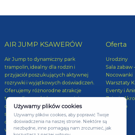
AIR JUMP KSAWERÓW
Oferta
Air Jump to dynamiczny park
Urodziny
trampolin, idealny dla rodzin i
Sala zabaw –
przyjaciół poszukujących aktywnej
Nocowanki
rozrywki i wyjątkowych doświadczeń.
Warsztaty 
Oferujemy różnorodne atrakcje
Eventy i An
trampolinowe, które zapewniają
Zajęcia Akr
Używamy plików cookies
doskonałą zabawę i są doskonałym
Dla grup
sposobem na aktywne spędzenie
Używamy plików cookies, aby poprawić Twoje
doświadczenia na naszej stronie. Niektóre są
czasu dla wszystkich grup
niezbędne, inne pomagają nam zrozumieć, jak
wiekowych.
korzystasz z naszej witryny.