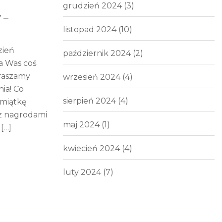
grudzień 2024
(3)
 –
listopad 2024
(10)
zień
październik 2024
(2)
a Was coś
raszamy
wrzesień 2024
(4)
ia! Co
sierpień 2024
(4)
amiątkę
 z nagrodami
maj 2024
(1)
[…]
kwiecień 2024
(4)
luty 2024
(7)