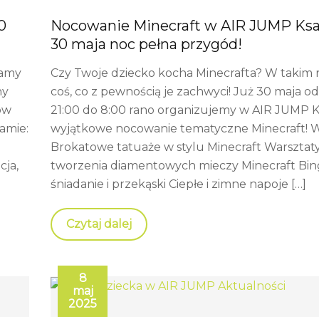
0
Nocowanie Minecraft w AIR JUMP Ks
30 maja noc pełna przygód!
mamy
Czy Twoje dziecko kocha Minecrafta? W takim
ny
coś, co z pewnością je zachwyci! Już 30 maja o
ów
21:00 do 8:00 rano organizujemy w AIR JUMP
amie:
wyjątkowe nocowanie tematyczne Minecraft! W
Brokatowe tatuaże w stylu Minecraft Warsztaty
cja,
tworzenia diamentowych mieczy Minecraft Bing
śniadanie i przekąski Ciepłe i zimne napoje […]
Czytaj dalej
8
maj
2025