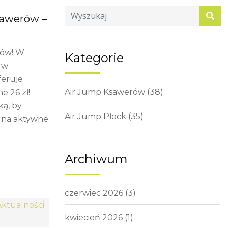
sawerów –
iów! W
Kategorie
 w
feruje
Air Jump Ksawerów
(38)
e 26 zł!
ką, by
Air Jump Płock
(35)
b na aktywne
Archiwum
czerwiec 2026
(3)
kwiecień 2026
(1)