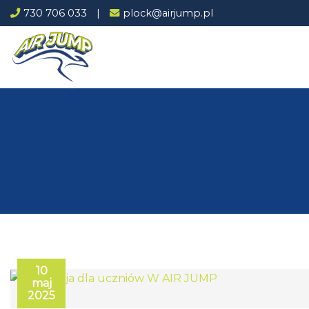
Przejdź
730 706 033
|
plock@airjump.pl
do
treści
10
maj
2025