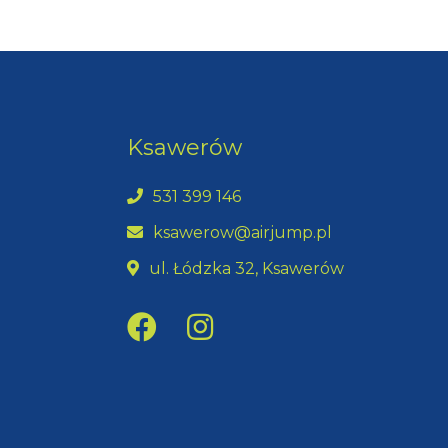
Ksawerów
531 399 146
ksawerow@airjump.pl
ul. Łódzka 32, Ksawerów