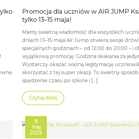
ylko
Promocja dla uczniów w AIR JUMP K
tylko 13–15 maja!
Mamy świetną wiadomość dla wszystkich uczn
dniach 13–15 maja Air Jump otwiera swoje drzwi
specjalnych godzinach – od 12:00 do 20:00 – i o
!
wyjątkową promocję: Godzina skakania za jedyn
Wystarczy okazać ważną legitymację uczniows
tywne
skorzystać z tej super okazji. To świetny sposó
spędzenie czasu po szkole i […]
Czytaj dalej
9
maj
2025