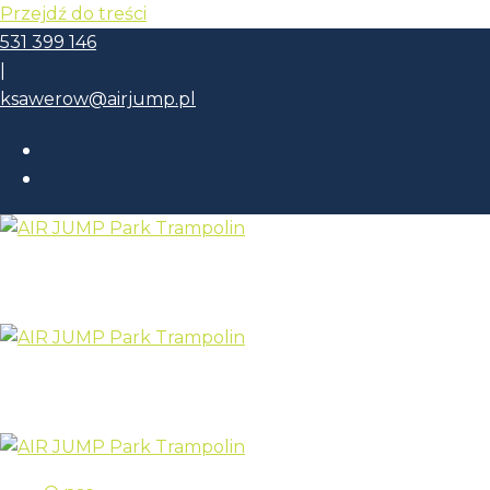
Przejdź do treści
531 399 146
|
ksawerow@airjump.pl