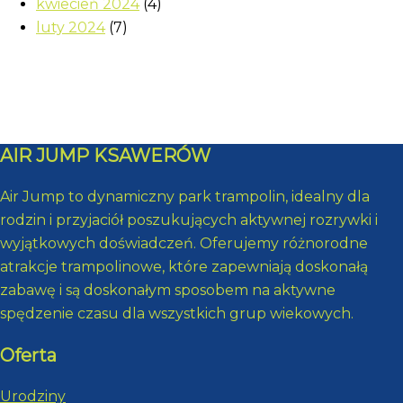
kwiecień 2024
(4)
luty 2024
(7)
AIR JUMP KSAWERÓW
Air Jump to dynamiczny park trampolin, idealny dla
rodzin i przyjaciół poszukujących aktywnej rozrywki i
wyjątkowych doświadczeń. Oferujemy różnorodne
atrakcje trampolinowe, które zapewniają doskonałą
zabawę i są doskonałym sposobem na aktywne
spędzenie czasu dla wszystkich grup wiekowych.
Oferta
Urodziny