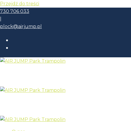
Przejdź do treści
730 706 033
|
plock@airjump.pl