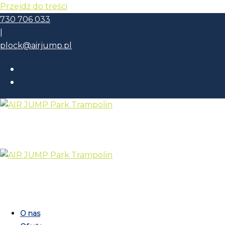
Przejdź do treści
730 706 033
|
plock@airjump.pl
O nas