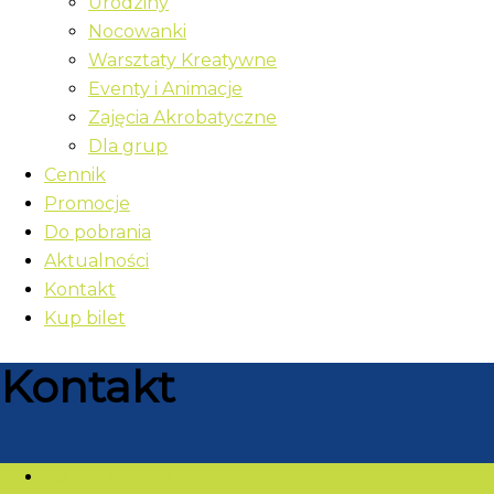
Urodziny
Nocowanki
Warsztaty Kreatywne
Eventy i Animacje
Zajęcia Akrobatyczne
Dla grup
Cennik
Promocje
Do pobrania
Aktualności
Kontakt
Kup bilet
Kontakt
Strona główna