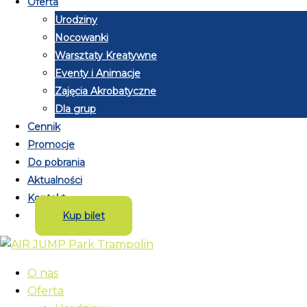
Oferta
Urodziny
Nocowanki
Warsztaty Kreatywne
Eventy i Animacje
Zajęcia Akrobatyczne
Dla grup
Cennik
Promocje
Do pobrania
Aktualności
Kontakt
Kup bilet
O nas
Oferta