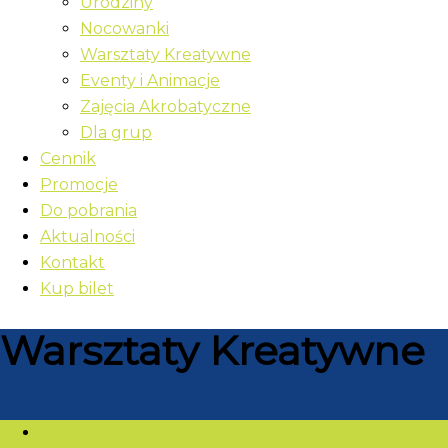
Urodziny
Nocowanki
Warsztaty Kreatywne
Eventy i Animacje
Zajęcia Akrobatyczne
Dla grup
Cennik
Promocje
Do pobrania
Aktualności
Kontakt
Kup bilet
Warsztaty Kreatywne
Strona główna