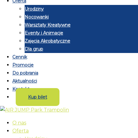
Oferta
Urodziny
Nocowanki
Warsztaty Kreatywne
Eventy i Animacje
Zajęcia Akrobatyczne
Dla grup
Cennik
Promocje
Do pobrania
Aktualności
Kontakt
Kup bilet
O nas
Oferta