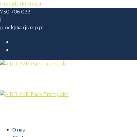
Przejdź do treści
730 706 033
|
plock@airjump.pl
O nas