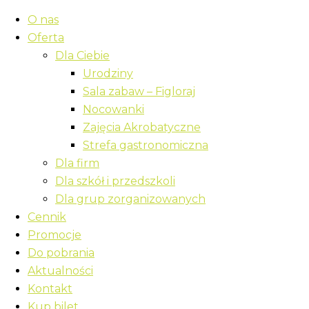
O nas
Oferta
Dla Ciebie
Urodziny
Sala zabaw – Figloraj
Nocowanki
Zajęcia Akrobatyczne
Strefa gastronomiczna
Dla firm
Dla szkół i przedszkoli
Dla grup zorganizowanych
Cennik
Promocje
Do pobrania
Aktualności
Kontakt
Kup bilet