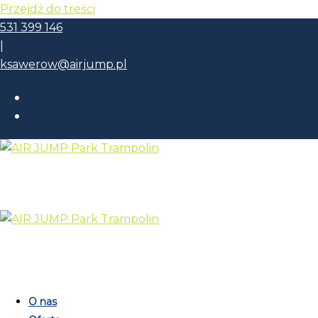
Przejdź do treści
531 399 146
|
ksawerow@airjump.pl
O nas