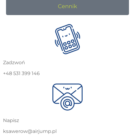
Cennik
Zadzwoń
+48 531 399 146
Napisz
ksawerow@airjump.pl