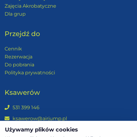
Zajęcia Akrobatyczne
Dla grup
Przejdź do
Cennik
Rezerwacja
Do pobrania
Polityka prywatności
Ksawerów
531 399 146
ksawerow@airjump.pl
Używamy plików cookies
ul. Łódzka 32, Ksawerów