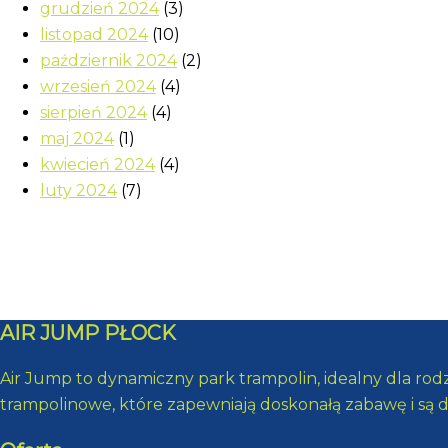
grudzień 2024
(3)
listopad 2024
(10)
październik 2024
(2)
wrzesień 2024
(4)
sierpień 2024
(4)
maj 2024
(1)
kwiecień 2024
(4)
luty 2024
(7)
AIR JUMP PŁOCK
Air Jump to dynamiczny park trampolin, idealny dla rod
trampolinowe, które zapewniają doskonałą zabawę i są