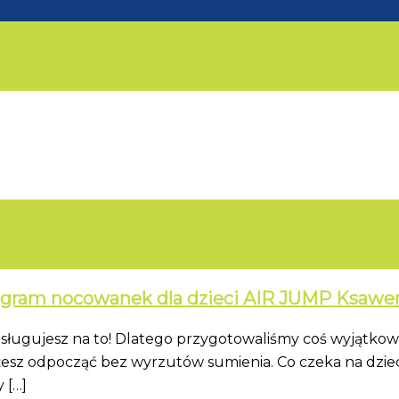
onogram nocowanek dla dzieci AIR JUMP Ksaw
sługujesz na to! Dlatego przygotowaliśmy coś wyjątko
możesz odpocząć bez wyrzutów sumienia. Co czeka na dzi
 […]