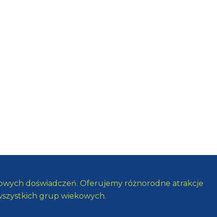
ątkowych doświadczeń. Oferujemy różnorodne atrakcje
wszystkich grup wiekowych.