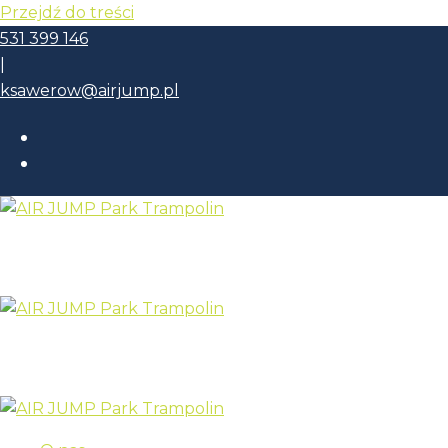
Przejdź do treści
531 399 146
|
ksawerow@airjump.pl