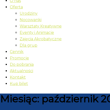
O nas
Oferta
Urodziny
Nocowanki
Warsztaty Kreatywne
Eventy i Animacje
Zajęcia Akrobatyczne
Dla grup
Cennik
Promocje
Do pobrania
Aktualności
Kontakt
Kup bilet
Miesiąc:
październik 2