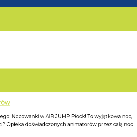
erów
wego: Nocowanki w AIR JUMP Płock! To wyjątkowa noc,
eci? Opieka doświadczonych animatorów przez całą noc