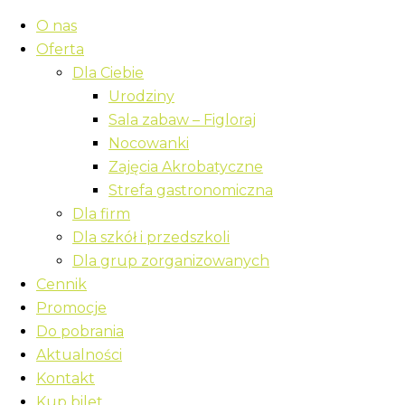
O nas
Oferta
Dla Ciebie
Urodziny
Sala zabaw – Figloraj
Nocowanki
Zajęcia Akrobatyczne
Strefa gastronomiczna
Dla firm
Dla szkół i przedszkoli
Dla grup zorganizowanych
Cennik
Promocje
Do pobrania
Aktualności
Kontakt
Kup bilet