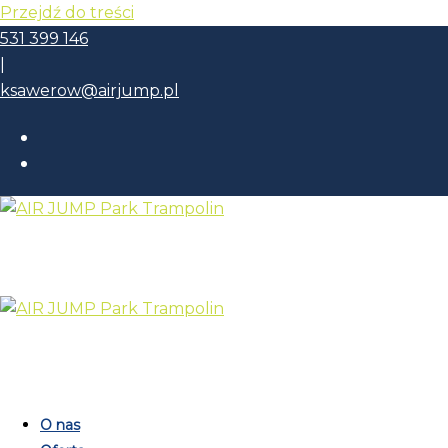
Przejdź do treści
531 399 146
|
ksawerow@airjump.pl
O nas