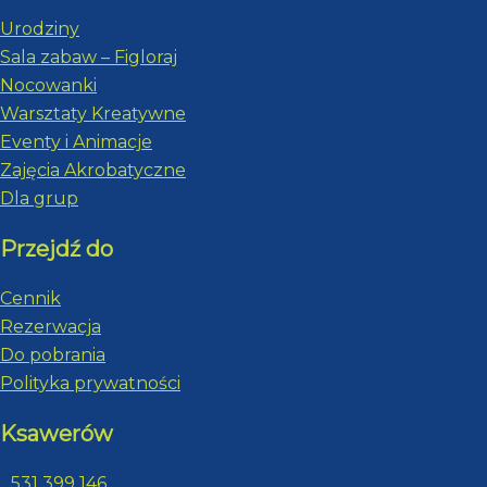
Urodziny
Sala zabaw – Figloraj
Nocowanki
Warsztaty Kreatywne
Eventy i Animacje
Zajęcia Akrobatyczne
Dla grup
Przejdź do
Cennik
Rezerwacja
Do pobrania
Polityka prywatności
Ksawerów
531 399 146