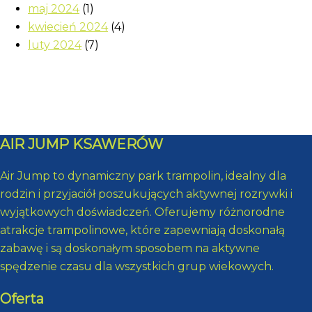
maj 2024
(1)
kwiecień 2024
(4)
luty 2024
(7)
AIR JUMP KSAWERÓW
Air Jump to dynamiczny park trampolin, idealny dla
rodzin i przyjaciół poszukujących aktywnej rozrywki i
wyjątkowych doświadczeń. Oferujemy różnorodne
atrakcje trampolinowe, które zapewniają doskonałą
zabawę i są doskonałym sposobem na aktywne
spędzenie czasu dla wszystkich grup wiekowych.
Oferta