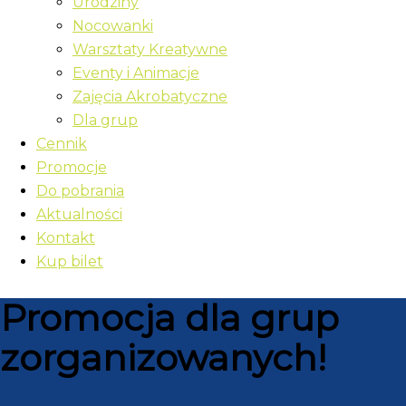
Urodziny
Nocowanki
Warsztaty Kreatywne
Eventy i Animacje
Zajęcia Akrobatyczne
Dla grup
Cennik
Promocje
Do pobrania
Aktualności
Kontakt
Kup bilet
Promocja dla grup
zorganizowanych!