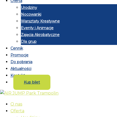
Oferta
Urodziny
Nocowanki
Warsztaty Kreatywne
Eventy i Animacje
Zajęcia Akrobatyczne
Dla grup
Cennik
Promocje
Do pobrania
Aktualności
Kontakt
Kup bilet
O nas
Oferta