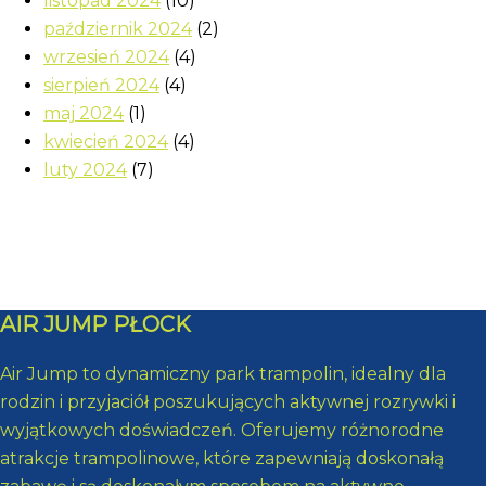
listopad 2024
(10)
październik 2024
(2)
wrzesień 2024
(4)
sierpień 2024
(4)
maj 2024
(1)
kwiecień 2024
(4)
luty 2024
(7)
AIR JUMP PŁOCK
Air Jump to dynamiczny park trampolin, idealny dla
rodzin i przyjaciół poszukujących aktywnej rozrywki i
wyjątkowych doświadczeń. Oferujemy różnorodne
atrakcje trampolinowe, które zapewniają doskonałą