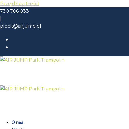
Przejdź do treści
730 706 033
|
plock@airjump.pl
O nas